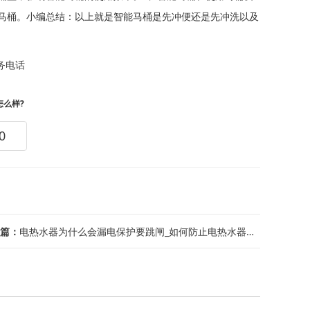
马桶。小编总结：以上就是智能马桶是先冲便还是先冲洗以及
务电话
怎么样?
0
篇：
电热水器为什么会漏电保护要跳闸_如何防止电热水器漏电,电热水器为什么会漏电跳闸_...