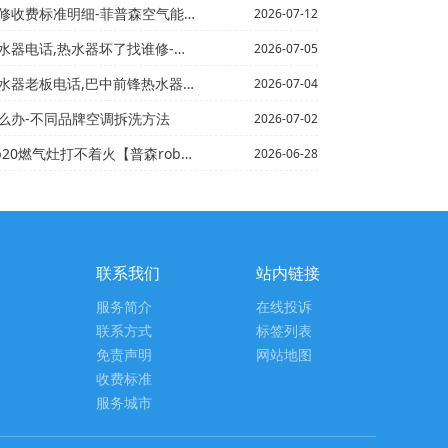
费标准明细-菲普森空气能售后最新版本
2026-07-12
器坏了找谁修-普森白城回收热水器电话,二手电热水器回收
2026-07-05
巴中前锋热水器售后服务电话@鲅鱼圈维修热水器电话,沈阳...
2026-07-04
么办-不同品牌空调拆洗方法
2026-07-02
燃气灶打不着火【普森robam电子燃气灶打不着火
2026-06-28
联系我们
站内链接
服务简介
在线投诉
联系方式
标签列表
免责声明
网站地图
收费标准
服务城市