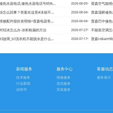
话,修热水器电话号码%普森岱岳区维修热水器电话,美的热水器服务...
普森空气能维修收
2026-08-05
么回事？答案在这里#冰箱不制冷,有哪些解决方案-
普森灞桥修热水器电话,热水
2026-08-04
件报价表明细+普森电器售后服务电话2027年的更新
普森巴中修热水器老板电话,
2026-08-04
时结冰怎么办-冰柜检漏的方法
不能装空调怎
2026-07-27
机t3故障_tcl洗衣机不能脱水是什么原因
普森robam9b20
2026-07-17
新闻服务
服务中心
客服动态
技术服务
维修服务
服务展示
行业新闻
清洗服务
说明书
安装服务