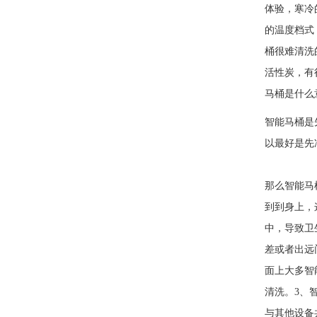
体验，寒冷
的温度档式
桶很难清洗
活性炭，有
马桶是什么
智能马桶是
以最好是先
随着智能
那么智能马
到到身上，
中，导致卫
差或者出远
面上大多智
清洗。3、
与其他设备