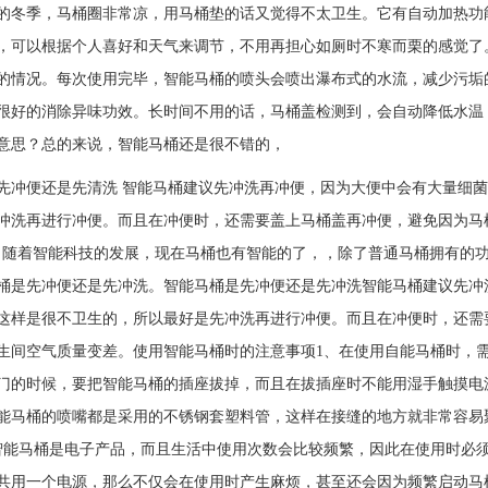
的冬季，马桶圈非常凉，用马桶垫的话又觉得不太卫生。它有自动加热功
，可以根据个人喜好和天气来调节，不用再担心如厕时不寒而栗的感觉了
的情况。每次使用完毕，智能马桶的喷头会喷出瀑布式的水流，减少污垢
很好的消除异味功效。长时间不用的话，马桶盖检测到，会自动降低水温
意思？总的来说，智能马桶还是很不错的，
先冲便还是先清洗 智能马桶建议先冲洗再冲便，因为大便中会有大量细
冲洗再进行冲便。而且在冲便时，还需要盖上马桶盖再冲便，避免因为
科技的发展，现在马桶也有智能的了，，除了普通马桶拥有的功能，
桶是先冲便还是先冲洗。智能马桶是先冲便还是先冲洗智能马桶建议先冲
这样是很不卫生的，所以最好是先冲洗再进行冲便。而且在冲便时，还需
生间空气质量变差。使用智能马桶时的注意事项1、在使用自能马桶时，
门的时候，要把智能马桶的插座拔掉，而且在拔插座时不能用湿手触摸电
能马桶的喷嘴都是采用的不锈钢套塑料管，这样在接缝的地方就非常容易
智能马桶是电子产品，而且生活中使用次数会比较频繁，因此在使用时必
共用一个电源，那么不仅会在使用时产生麻烦，甚至还会因为频繁启动马