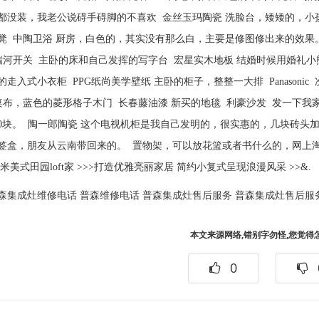
都没装，我老公说碍手碍脚的不喜欢 金丝玉玛陶瓷 洗脸台，矮矮的，小
凳 中陶卫浴 厨房，白色的，其实没有那么白，主要是修图修出来的效果。
瑞河开关 主卧的床和自己发挥的写字台 宏星实木地板 结婚时候用婚礼
走入式小衣柜 PPG纸尚美学壁纸 主卧的柜子，整整一大排 Panasoni
桌布，蓝色的菱形格子木门 长春藤油漆 新买的地毯 利豪沙发 发一下
00块。 陶一郎陶瓷 这个电视机柜是我自己发明的，很实惠的，几块砖头
签盒，朋友从云南带回来的。 置物架，可以放花篮或者书什么的，网上淘的，
平米美式田园loft家 >>>打造优雅亮丽家居 简约小复式呈现浪漫风采 >>&.
森集成灶维修电话
普森维修电话
普森集成灶售后服务
普森集成灶售后服
本文来源网络,错别字勿怪,您觉得
0