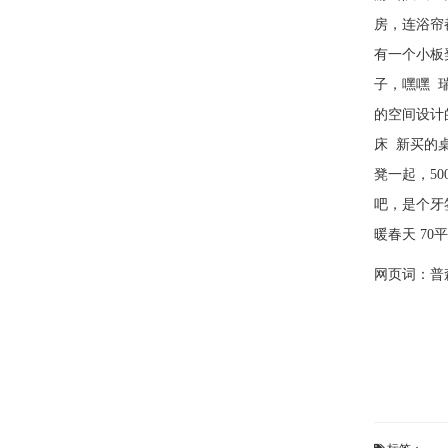
房，连浴帘
有一个小板
子，嘿嘿 
的空间设计的
床 新买的
凳一起，5
吧，是个牙
暖春天 70
网页词：
普