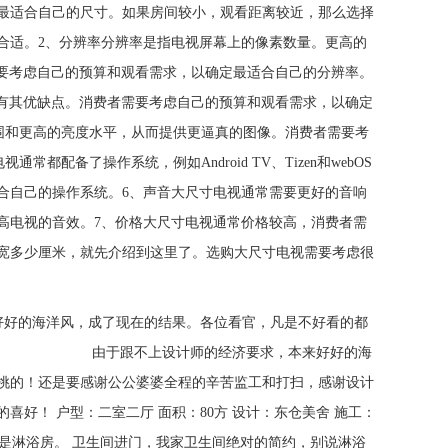
定最适合自己的尺寸。如果房间较小，观看距离较近，那么选择
合适。2、分辨率分辨率是指电视屏幕上的像素数量。更高的
者需要考虑自己的预算和观看需求，以确定最适合自己的分辨率。
术都有其优缺点。消费者需要考虑自己的预算和观看需求，以确定
范围和更高的亮度水平，从而提供更逼真的图像。消费者需要考
配备了操作系统，例如Android TV、Tizen和webOS
合自己的操作系统。6、声音大尺寸电视通常需要更好的音响
高电视的音效。7、价格大尺寸电视通常价格较高，消费者需
长宽多少厘米，就先介绍到这里了。选购大尺寸电视需要考虑很
来好好的海洋风，成了现在的结果。各位看官，凡是不好看的都
和打扫， 由于跟不上设计师的经济要求，本来好好的海
挑的！还是要感谢公公婆婆全程的辛苦监工和打扫，感谢设计
好！ 户型：二室二厅 面积：80方 设计：东仓美舍 施工：
的是淋浴房。 卫生间进门，我家卫生间绝对的简约，别说淋浴