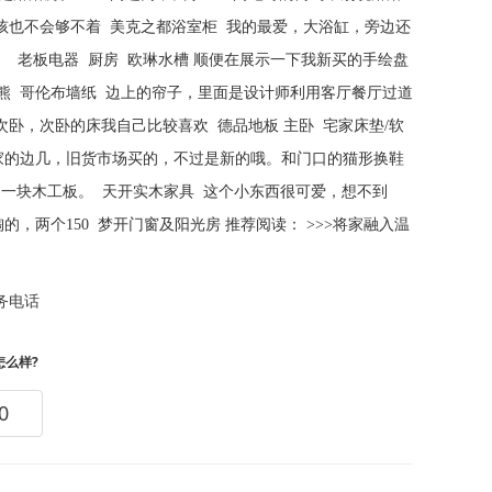
孩也不会够不着 美克之都浴室柜 我的最爱，大浴缸，旁边还
 老板电器 厨房 欧琳水槽 顺便在展示一下我新买的手绘盘
小熊 哥伦布墙纸 边上的帘子，里面是设计师利用客厅餐厅过道
c 次卧，次卧的床我自己比较喜欢 德品地板 主卧 宅家床垫/软
我家的边几，旧货市场买的，不过是新的哦。和门口的猫形换鞋
加一块木工板。 天开实木家具 这个小东西很可爱，想不到
两个150 梦开门窗及阳光房 推荐阅读： >>>将家融入温
务电话
怎么样?
0