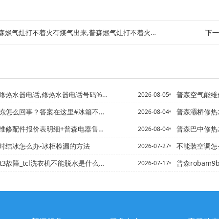
森燃气灶打不着火有煤气出来,普森燃气灶打不着火有煤气味道
下一
话,修热水器电话号码%普森岱岳区维修热水器电话,美的热水器服务...
普森空气能维修收
2026-08-05
么回事？答案在这里#冰箱不制冷,有哪些解决方案-
普森灞桥修热水器电话,热水
2026-08-04
件报价表明细+普森电器售后服务电话2027年的更新
普森巴中修热水器老板电话,
2026-08-04
时结冰怎么办-冰柜检漏的方法
不能装空调怎
2026-07-27
机t3故障_tcl洗衣机不能脱水是什么原因
普森robam9b20
2026-07-17