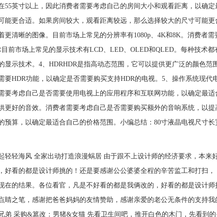
在55英寸以上，因此消费者需要考虑自己的房间大小和观看距离，以确
可能更合适。如果房间较大，观看距离较远，那么选择较大的尺寸可能更
着更清晰的图像。目前市场上常见的分辨率有1080p、4K和8K。消费
术目前市场上常见的显示技术有LCD、LED、OLED和QLED。每种技
的显示技术。4、HDRHDR是指高动态范围，它可以提供更广泛的颜色
要HDR功能，以确定是否需要购买支持HDR的电视。5、操作系统现代电视通常都
需要考虑自己是否需要使用电视上的应用程序和互联网功能，以确定最适
供更好的音效。消费者需要考虑自己是否需要购买额外的音响系统，以提
的预算，以确定最适合自己的价格范围。小编总结：80寸液晶电视尺寸
吹起轻轻海风 全家出动打造浪漫蜗居 由于跟不上设计师的经济要求，本
的，好看的都是设计师挑的！还是要感谢公公婆婆全程的辛苦监工
现在的结果。各位看官，凡是不好看的都是我俩改的，好看的都是设计师
点睛之笔，感谢把爸爸妈妈的友情赞助，感谢亲爱的老公无条件的支持我的喜
兄弟 采购&篡改：男猪&女猫 先看卫生间吧，推开白色的木门，先看到