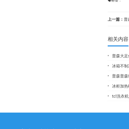
标签：
上一篇：
普
相关内容
普森大足修热水器电
冰箱不制冻怎
普森普森维修配
冰柜加热
tcl洗衣