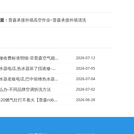
篇：
普森承接外墙高空作业~普森承接外墙清洗
费标准明细-菲普森空气能售后最新版本
2026-07-12
器坏了找谁修-普森白城回收热水器电话,二手电热水器回收
2026-07-05
巴中前锋热水器售后服务电话@鲅鱼圈维修热水器电话,沈阳...
2026-07-04
么办-不同品牌空调拆洗方法
2026-07-02
燃气灶打不着火【普森robam电子燃气灶打不着火
2026-06-28