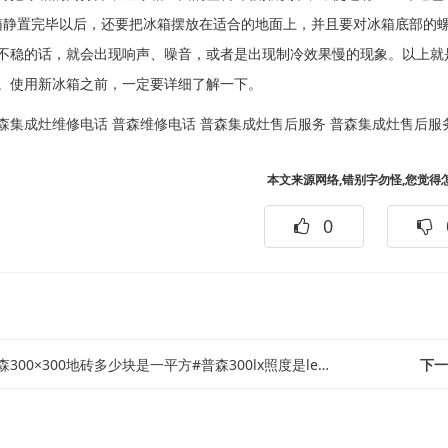
箱静置完毕以后，还要把冰箱摆放在适合的地面上，并且要对冰箱底部的
不稳的话，就会出现响声、噪音，或者是出现制冷效果慢的现象。以上就
。使用新冰箱之前，一定要详细了解一下。
森集成灶维修电话
普森维修电话
普森集成灶售后服务
普森集成灶售后服
本文来源网络,错别字勿怪,您觉得
0
森300×300地砖多少块是一平方#普森300lx照度是led灯多少瓦
下一