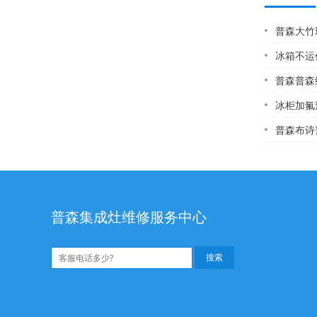
普森大竹现代热水
冰箱不运
普森普森
冰柜加氟过
普森布诗普森顿燃
普森集成灶维修服务中心