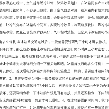
器在吸热过程中，空气越靠近冷却管，降温效果越快，在冰箱间会产生对
是结构比较简单，不容易出故障。由于空气自然对流，在冰箱内有较大的
易结冰霜，需要用户定期手动除霜，否则会导致冰箱损坏，还会增加电费
动，让冷气分布在冰箱各个间室，实现制冷效果，冷藏速度较快。风冷冰
凝结冰霜。而且让食品保鲜效果好，气味相对清新。但是风冷冰箱价格昂
电多久停机 当冰箱首次通电以后，一般都需要过两到三小时才可以停机
下降的话，那么就必须要让冰箱的压缩机连续运行两小时到三小时左
来以后，很多朋友都会急着使用，但是新冰箱一般都是不可以马上使用
就让小编来为大家详细介绍一下相关知识吧。冰箱首次通电多久停机1、
可以停机。首次通电的冰箱外部和内部的温度是一样的，若要使冰箱内部
左右。2、具体需要多少时间一般要根据冰箱所处的室内温度和冰箱内部
那么最好是等新冰箱运行了3小时以后，再把食物放入冷冻室内会更为合
损坏，还要详细查看一下冰箱的外观是否有破损，并且还要检查一下内部
应该先静置3小时左右，然后才可以通电。4、在冰箱静置的时间内，我
再把冰箱的门打开，让冰箱里面的塑料味被排放掉，即使还有一些味道也