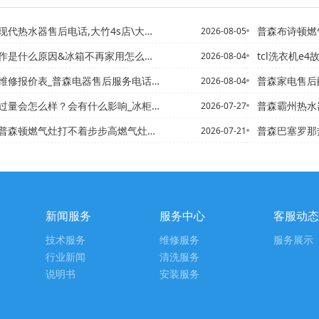
器售后电话,大竹4s店\大足修热水器的电话,美的热水器维修电话
普森布诗顿燃
2026-08-05
作是什么原因&冰箱不再家用怎么处理
tcl洗衣机e4
2026-08-04
维修报价表_普森电器售后服务电话新发布
普森家电售后配件
2026-08-04
量会怎么样？会有什么影响_冰柜加氟正确方法
普森霸州热水器 维修 电话,
2026-07-27
气灶打不着步步高燃气灶点不着火原因_火-步声牌燃气灶打不着火
普森巴塞罗那热水器维修电话
2026-07-21
新闻服务
服务中心
客服动态
技术服务
维修服务
服务展示
行业新闻
清洗服务
说明书
安装服务